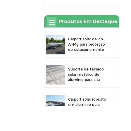
Produtos Em Destaque
Carport solar de Zn-
Al-Mg para proteção
de estacionamento
externo e geração de
energia solar
Suporte de telhado
solar metálico de
alumínio para alta
durabilidade e
instalação segura de
painéis
Carport solar robusto
em alumínio para
energia solar eficiente
e proteção do veículo.
Braçadeira de liga de