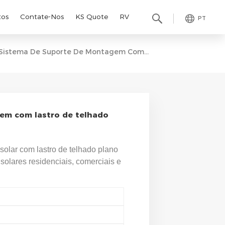
tos
Contate-Nos
KS Quote
RV
PT
Sistema De Suporte De Montagem Com Lastro De Telhado Plano
em com lastro de telhado
olar com lastro de telhado plano
olares residenciais, comerciais e