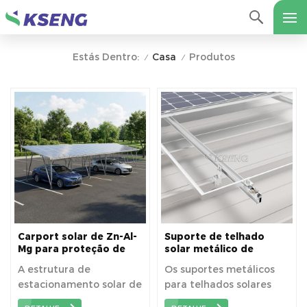
Casa
Produtos
Estás Dentro:
/
/
Carport solar de Zn-Al-
Suporte de telhado
Mg para proteção de
solar metálico de
estacionamento
alumínio para alta
A estrutura de
Os suportes metálicos
externo e geração de
durabilidade e
estacionamento solar de
para telhados solares
energia solar
instalação segura de
painéis
aço revestido com Zn-Al-
são soluções de