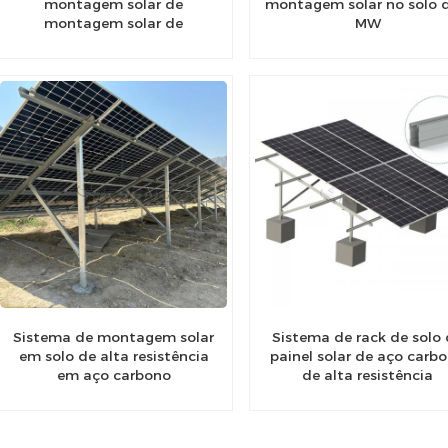
montagem solar de
montagem solar no solo 
montagem solar de
MW
montagem no solo mais
recente de aço carbono
Sistema de montagem solar
Sistema de rack de solo
em solo de alta resistência
painel solar de aço carb
em aço carbono
de alta resistência
Estruturas de montagem
solo para usinas solare