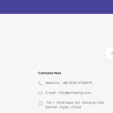
Contate-Nos
Telefone :
+86 0592-5795673
E-mail :
info@xmkseng.com
: No.1, Xinshiqiao Rd., Xiang‘an Dist.,
Xiamen, Fujian, China.