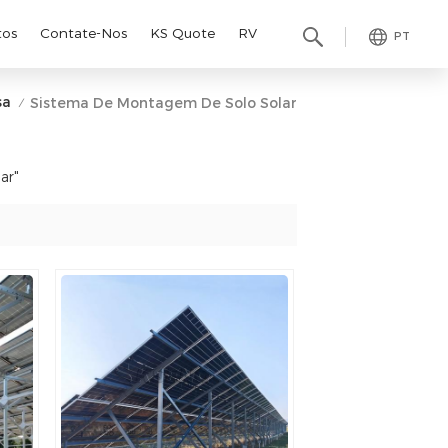
tos
Contate-Nos
KS Quote
RV
PT
sa
Sistema De Montagem De Solo Solar
/
ar"