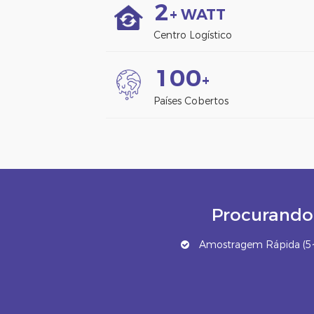
2
+ WATT
Centro Logístico
1
0
0
+
Países Cobertos
Procurando 
Amostragem Rápida (5~