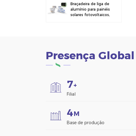
Braçadeira de liga de
alumínio para painéis
solares fotovoltaicos,
ideal para montagem
em cercas.
Presença Global
7
+
Filial
4
M
Base de produção