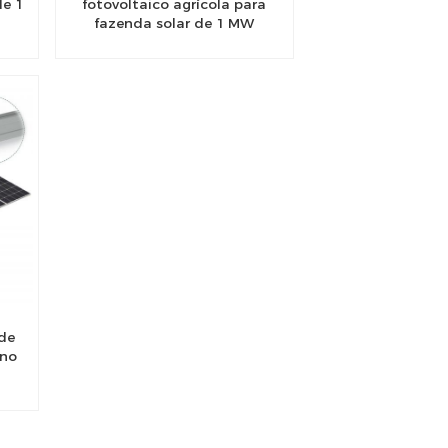
de 1
fotovoltaico agrícola para
fazenda solar de 1 MW
 de
ono
 no
s