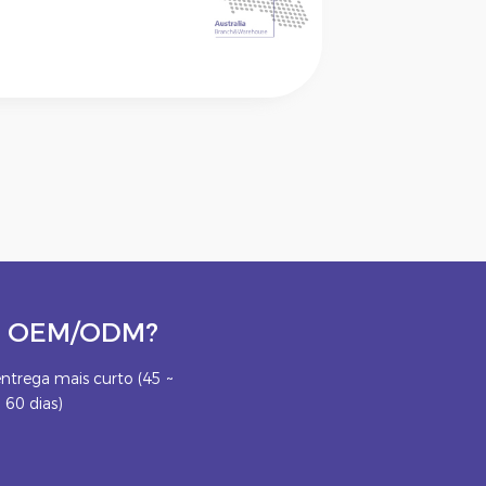
eto OEM/ODM?
ntrega mais curto (45 ~
60 dias)