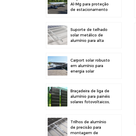
Al-Mg para proteção
de estacionamento
externo e geração de
energia solar
Suporte de telhado
solar metálico de
alumínio para alta
durabilidade e
instalação segura de
painéis
Carport solar robusto
em alumínio para
energia solar
eficiente e proteção
do veículo.
Braçadeira de liga de
alumínio para painéis
solares fotovoltaicos,
ideal para montagem
em cercas.
Trilhos de alumínio
de precisão para
montagem de