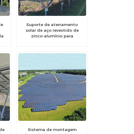
de
Suporte de aterramento
solar de aço revestido de
da
zinco-alumínio para
fundação de estacas de
aterramento personalizável
 de
Sistema de montagem