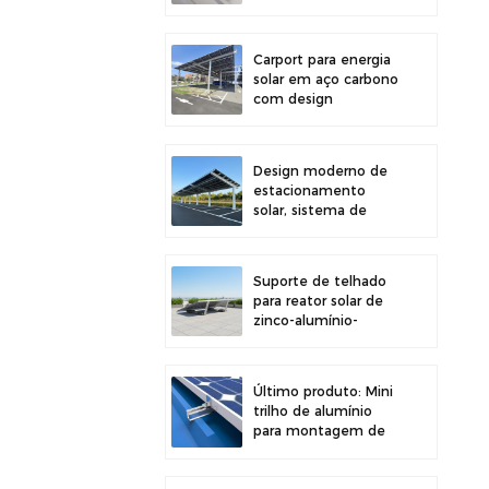
painéis solares em
telhados,
proporcionando maior
Carport para energia
estabilidade.
solar em aço carbono
com design
estrutural eficiente
para maior eficiência
solar.
Design moderno de
estacionamento
solar, sistema de
montagem para
garagem solar em
aço carbono de alta
Suporte de telhado
resistência.
para reator solar de
zinco-alumínio-
magnésio com
design moderno e
fácil instalação.
Último produto: Mini
trilho de alumínio
para montagem de
painéis solares em
telhados metálicos