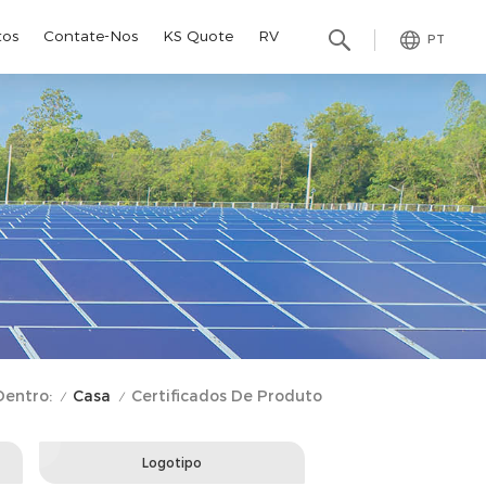
tos
Contate-Nos
KS Quote
RV
PT
Casa
Dentro:
Certificados De Produto
/
/
Logotipo