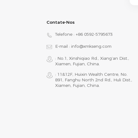
Contate-Nos
Telefone :
+86 0592-5795673
E-mail :
info@xmkseng.com
: No.1, Xinshiqiao Rd., Xiang‘an Dist.,
Xiamen, Fujian, China.
: 11&12F, Huixin Wealth Centre, No.
891, Fanghu North 2nd Rd., Huli Dist.,
Xiamen, Fujian, China.