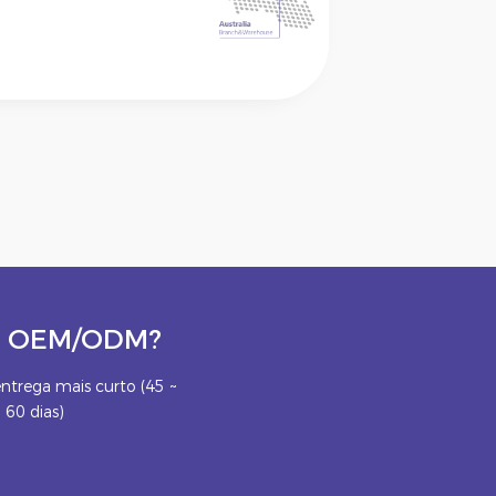
eto OEM/ODM?
ntrega mais curto (45 ~
60 dias)