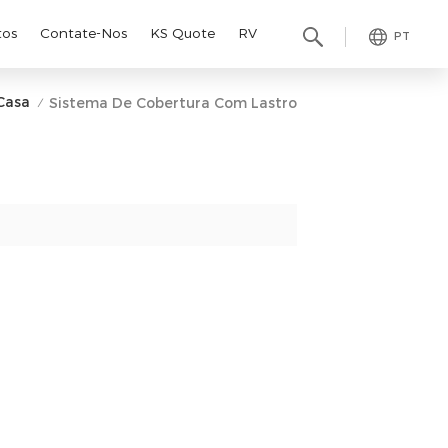
tos
Contate-Nos
KS Quote
RV
PT
Casa
Sistema De Cobertura Com Lastro
/