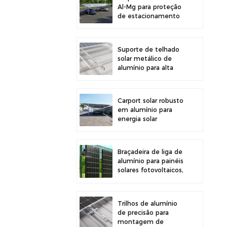
Al-Mg para proteção
de estacionamento
externo e geração de
energia solar
Suporte de telhado
solar metálico de
alumínio para alta
durabilidade e
instalação segura de
painéis
Carport solar robusto
em alumínio para
energia solar
eficiente e proteção
do veículo.
Braçadeira de liga de
alumínio para painéis
solares fotovoltaicos,
ideal para montagem
em cercas.
Trilhos de alumínio
de precisão para
montagem de