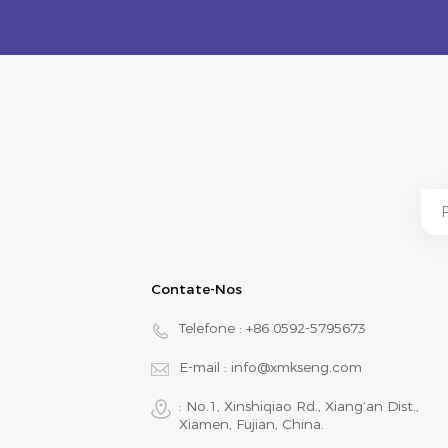
Contate-Nos
Telefone :
+86 0592-5795673
E-mail :
info@xmkseng.com
: No.1, Xinshiqiao Rd., Xiang‘an Dist.,
Xiamen, Fujian, China.