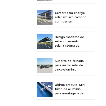
painéis solares em
telhados,
proporcionando maior
Carport para energia
estabilidade.
solar em aço carbono
com design
estrutural eficiente
para maior eficiência
solar.
Design moderno de
estacionamento
solar, sistema de
montagem para
garagem solar em
aço carbono de alta
Suporte de telhado
resistência.
para reator solar de
zinco-alumínio-
magnésio com
design moderno e
fácil instalação.
Último produto: Mini
trilho de alumínio
para montagem de
painéis solares em
telhados metálicos