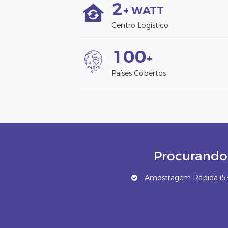
2
+ WATT
Centro Logístico
1
0
0
+
Países Cobertos
Procurando 
Amostragem Rápida (5~