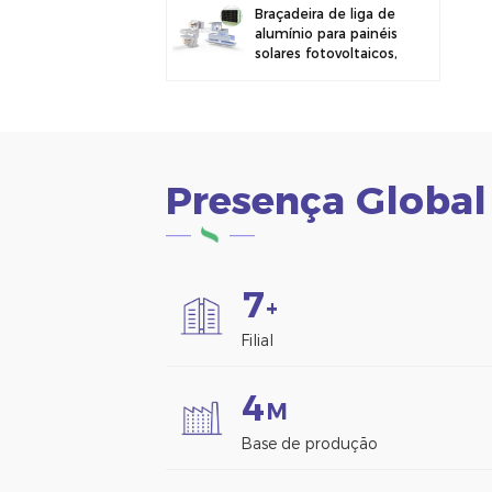
Braçadeira de liga de
alumínio para painéis
solares fotovoltaicos,
ideal para montagem
em cercas.
Presença Global
7
+
Filial
4
M
Base de produção