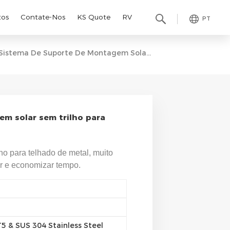
tos
Contate-Nos
KS Quote
RV
PT
Sistema De Suporte De Montagem Solar Sem Trilho Para Telhado De Metal
m solar sem trilho para
ho para telhado de metal, muito
ar e economizar tempo.
 & SUS 304 Stainless Steel