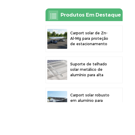
Produtos Em Destaque
Carport solar de Zn-
Al-Mg para proteção
de estacionamento
externo e geração de
energia solar
Suporte de telhado
solar metálico de
alumínio para alta
durabilidade e
instalação segura de
painéis
Carport solar robusto
em alumínio para
energia solar eficiente
e proteção do veículo.
Braçadeira de liga de
alumínio para painéis