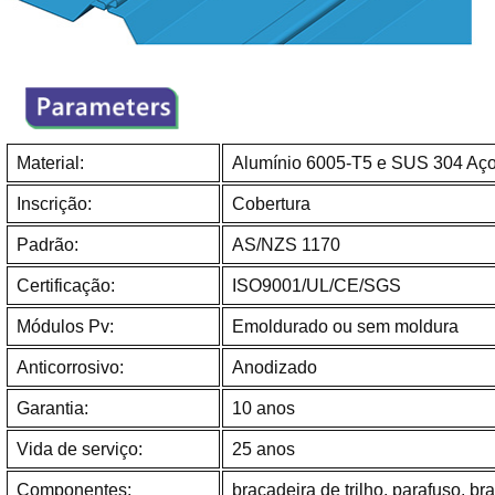
Material:
Alumínio 6005-T5 e SUS 304 Aço
Inscrição:
Cobertura
Padrão:
AS/NZS 1170
Certificação:
ISO9001/UL/CE/SGS
Módulos Pv:
Emoldurado ou sem moldura
Anticorrosivo:
Anodizado
Garantia:
10 anos
Vida de serviço:
25 anos
Componentes:
braçadeira de trilho, parafuso, br