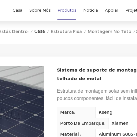
Casa
Sobre Nós
Produtos
Notícia
Apoiar
Proje
Casa
Estás Dentro:
Estrutura Fixa
Montagem No Teto
/
/
/
/
Sistema de suporte de montage
telhado de metal
Estrutura de montagem solar sem tril
poucos componentes, fácil de instal
Marca:
Kseng
Porto De Embarque:
Xiamen
Material :
Aluminum 6005-T5