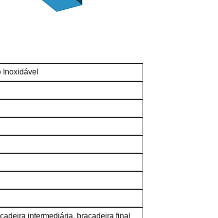
 Inoxidável
açadeira intermediária, braçadeira final