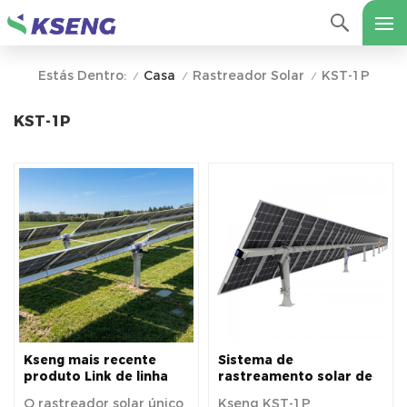
Casa
Rastreador Solar
KST-1P
Estás Dentro:
/
/
/
KST-1P
Kseng mais recente
Sistema de
produto Link de linha
rastreamento solar de
dupla rastreador solar
eixo único horizontal
O rastreador solar único
Kseng KST-1P