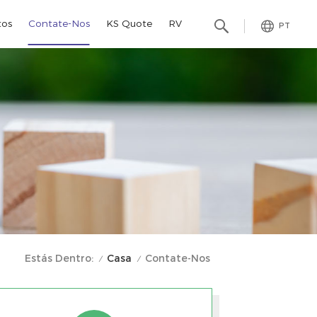
tos
Contate-Nos
KS Quote
RV
PT
Casa
Estás Dentro:
Contate-Nos
/
/