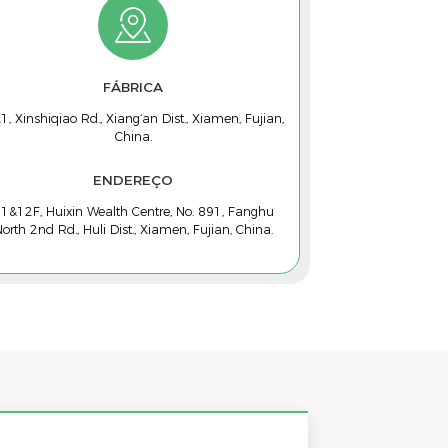
FÁBRICA
1, Xinshiqiao Rd., Xiang‘an Dist., Xiamen, Fujian,
China.
ENDEREÇO
1&12F, Huixin Wealth Centre, No. 891, Fanghu
orth 2nd Rd., Huli Dist., Xiamen, Fujian, China.