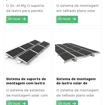
zinco-alumínio-
solar de fácil instalação
O Zn -Al-Mg O suporte
O sistema de montagem
magnésio com design
de lastro para painéis
em telhado plano solar
moderno e fácil
instalação.
solares é uma solução de
de inclinação dupla East
DETALHE
DETALHE
montagem durável e
West é um design
eficiente para painéis
exclusivo, pode instalar
solares. Fabricado em
mais painéis solares na
aço revestido com Zn-Al-
mesma área e maior
Mg, oferece excelente
produção de energia.
resistência à corrosão e
às intempéries,
garantindo um
desempenho de longa
duração. Este suporte de
lastro é fácil de instalar,
não requer perfuração
Sistema de suporte de
Sistema de montagem
do telhado e
montagem com lastro
de lastro solar de
de telhado plano
inclinação dupla leste
proporciona uma base
O sistema de estantes
O sistema de montagem
oeste para telhado
estável para os painéis
de montagem solar com
de telhado plano solar
plano
solares, tornando-se
lastro de telhado plano
de inclinação dupla leste
uma escolha confiável
DETALHE
DETALHE