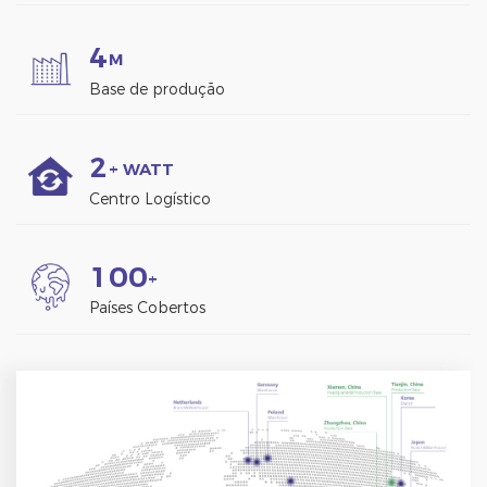
4
M
Base de produção
2
+ WATT
Centro Logístico
1
0
0
+
Países Cobertos