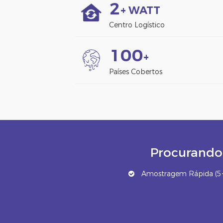
2
+ WATT
Centro Logístico
1
0
0
+
Países Cobertos
Procurando 
Amostragem Rápida (5~