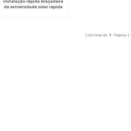
instalação rápida braçadeira
de extremidade solar rápida
para suporte de montagem
solar
Um total de
1
Páginas