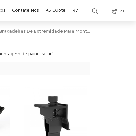
tos
Contate-Nos
KS Quote
RV
PT
Braçadeiras De Extremidade Para Montagem De Painel Solar
montagem de painel solar"