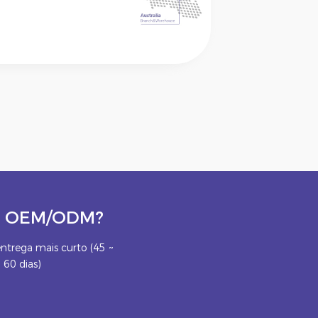
eto OEM/ODM?
ntrega mais curto (45 ~
60 dias)