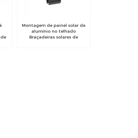
à
Montagem de painel solar de
alumínio no telhado
ade
Braçadeiras solares de
ar
montagem fotovoltaica