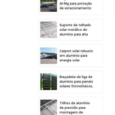
Al-Mg para proteção
de estacionamento
externo e geração de
energia solar
Suporte de telhado
solar metálico de
alumínio para alta
durabilidade e
instalação segura de
painéis
Carport solar robusto
em alumínio para
energia solar
eficiente e proteção
do veículo.
Braçadeira de liga de
alumínio para painéis
solares fotovoltaicos,
ideal para montagem
em cercas.
Trilhos de alumínio
de precisão para
montagem de