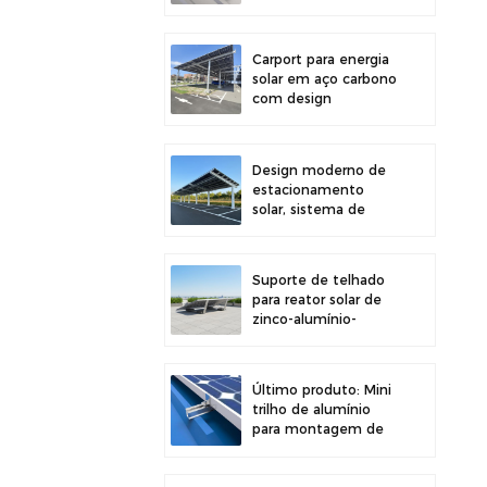
painéis solares em
telhados,
proporcionando maior
Carport para energia
estabilidade.
solar em aço carbono
com design
estrutural eficiente
para maior eficiência
solar.
Design moderno de
estacionamento
solar, sistema de
montagem para
garagem solar em
aço carbono de alta
Suporte de telhado
resistência.
para reator solar de
zinco-alumínio-
magnésio com
design moderno e
fácil instalação.
Último produto: Mini
trilho de alumínio
para montagem de
painéis solares em
telhados metálicos