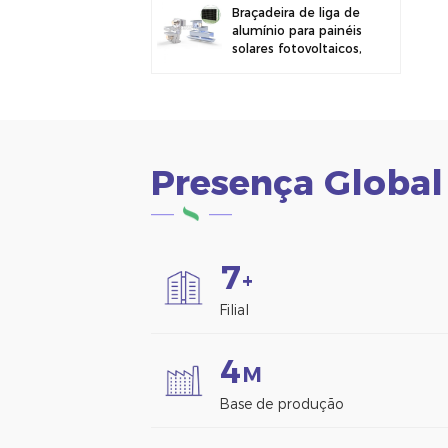
Braçadeira de liga de
alumínio para painéis
solares fotovoltaicos,
ideal para montagem
em cercas.
Presença Global
7
+
Filial
4
M
Base de produção