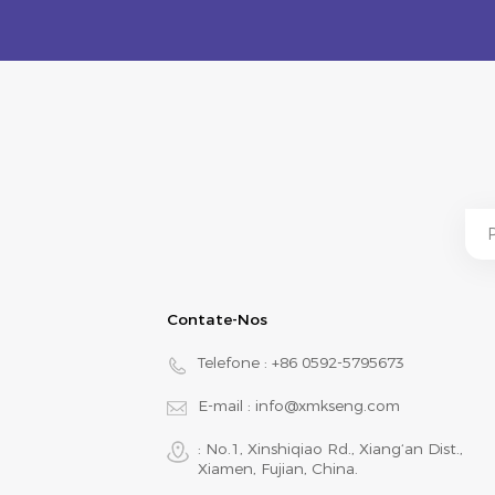
Contate-Nos
Telefone :
+86 0592-5795673
E-mail :
info@xmkseng.com
: No.1, Xinshiqiao Rd., Xiang‘an Dist.,
Xiamen, Fujian, China.