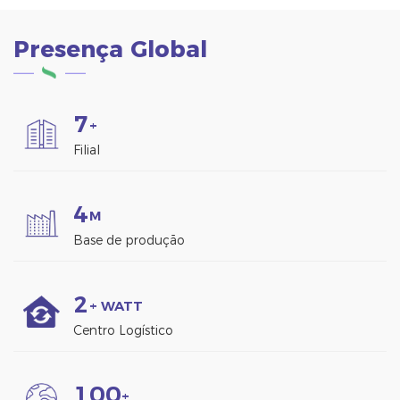
Presença Global
7
+
Filial
4
M
Base de produção
2
+ WATT
Centro Logístico
1
0
0
+