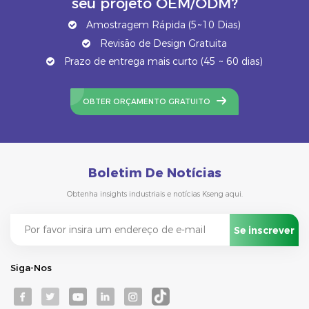
seu projeto OEM/ODM?
Amostragem Rápida (5~10 Dias)
Revisão de Design Gratuita
Prazo de entrega mais curto (45 ~ 60 dias)
OBTER ORÇAMENTO GRATUITO
Boletim De Notícias
Obtenha insights industriais e notícias Kseng aqui.
Siga-Nos