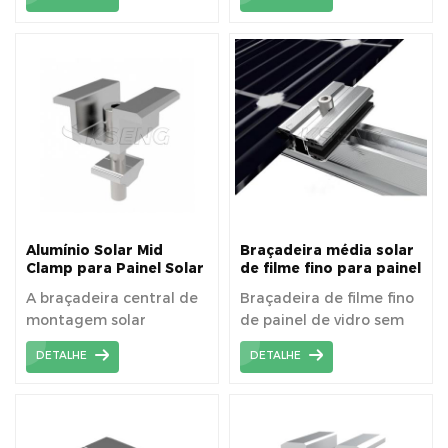
diretamente nos trilhos
diretamente nos trilhos
2. Clipe de braçadeira
2. Clipe de braçadeira
especial pode oferecer
especial pode oferecer
altura ajustável 3.
altura ajustável 3.
Instalação rápida e
Instalação rápida e
simples, ajuste preciso
simples, ajuste preciso
da altura para telhados
da altura para telhados
Alumínio Solar Mid
Braçadeira média solar
Clamp para Painel Solar
de filme fino para painel
Fixo
solar sem moldura
A braçadeira central de
Braçadeira de filme fino
montagem solar
de painel de vidro sem
superior mantém os
moldura que pode ser
DETALHE
DETALHE
módulos no trilho com
usada para módulo de
parafuso em forma de T
filme fino solar de
de aço inoxidável
tamanho padrão.