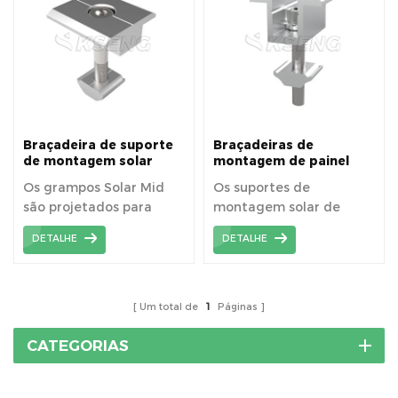
Braçadeira de suporte
Braçadeiras de
de montagem solar
montagem de painel
Braçadeiras
fotovoltaico Inter
Os grampos Solar Mid
Os suportes de
intermediárias de painel
Clamp Solar Mid Clamp
são projetados para
montagem solar de
solar
Braçadeiras de painel
de montagem
trilho de alumínio de
braçadeira
DETALHE
DETALHE
montagem solar e
intermediária são
podem deslizar para
adequados para
ajuste.
qualquer instalação de
sistemas de painéis
Um total de
1
Páginas
solares em telhados ou
solo.
CATEGORIAS