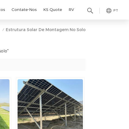
tos
Contate-Nos
KS Quote
RV
PT
a
Estrutura Solar De Montagem No Solo
/
solo"