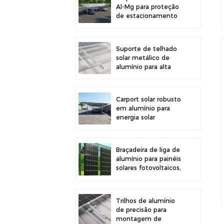
Al-Mg para proteção
de estacionamento
externo e geração de
energia solar
Suporte de telhado
solar metálico de
alumínio para alta
durabilidade e
instalação segura de
painéis
Carport solar robusto
em alumínio para
energia solar
eficiente e proteção
do veículo.
Braçadeira de liga de
alumínio para painéis
solares fotovoltaicos,
ideal para montagem
em cercas.
Trilhos de alumínio
de precisão para
montagem de