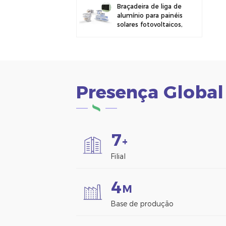
Braçadeira de liga de
alumínio para painéis
solares fotovoltaicos,
ideal para montagem
em cercas.
Presença Global
7
+
Filial
4
M
Base de produção