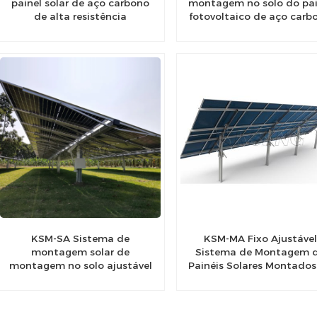
painel solar de aço carbono
montagem no solo do pai
de alta resistência
fotovoltaico de aço carb
Estruturas de montagem no
de alta resistência
solo para usinas solares
KSM-SA Sistema de
KSM-MA Fixo Ajustável
montagem solar de
Sistema de Montagem 
montagem no solo ajustável
Painéis Solares Montados
fixo KSM-SA
Solo