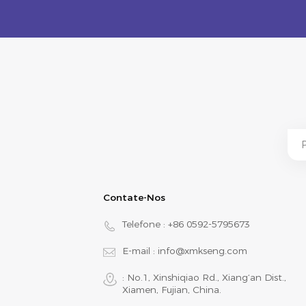
Contate-Nos
Telefone :
+86 0592-5795673
E-mail :
info@xmkseng.com
: No.1, Xinshiqiao Rd., Xiang‘an Dist.,
Xiamen, Fujian, China.