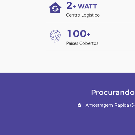
2
+ WATT
Centro Logístico
1
0
0
+
Países Cobertos
Procurando 
Amostragem Rápida (5~