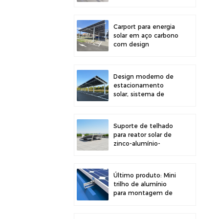
painéis solares em
telhados,
proporcionando maior
Carport para energia
estabilidade.
solar em aço carbono
com design
estrutural eficiente
para maior eficiência
solar.
Design moderno de
estacionamento
solar, sistema de
montagem para
garagem solar em
aço carbono de alta
Suporte de telhado
resistência.
para reator solar de
zinco-alumínio-
magnésio com
design moderno e
fácil instalação.
Último produto: Mini
trilho de alumínio
para montagem de
painéis solares em
telhados metálicos