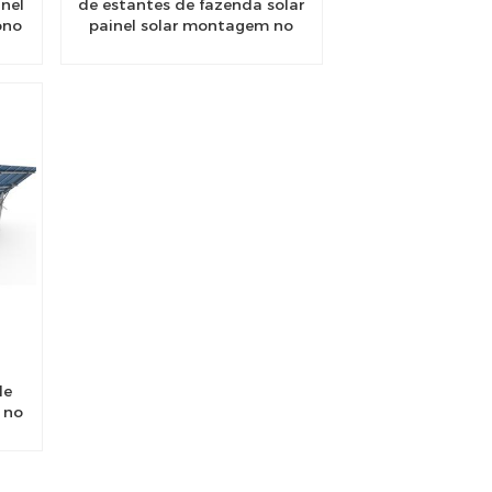
nel
de estantes de fazenda solar
ono
painel solar montagem no
solo sistema de montagem
de fazendas solares no solo
de
 no