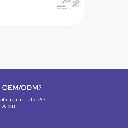
eto OEM/ODM?
ntrega mais curto (45 ~
60 dias)