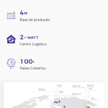
4
M
Base de produção
2
+ WATT
Centro Logístico
1
0
0
+
Países Cobertos