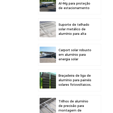
Al-Mg para proteção
de estacionamento
externo e geração de
energia solar
Suporte de telhado
solar metálico de
alumínio para alta
durabilidade e
instalação segura de
painéis
Carport solar robusto
em alumínio para
energia solar
eficiente e proteção
do veículo.
Braçadeira de liga de
alumínio para painéis
solares fotovoltaicos,
ideal para montagem
em cercas.
Trilhos de alumínio
de precisão para
montagem de