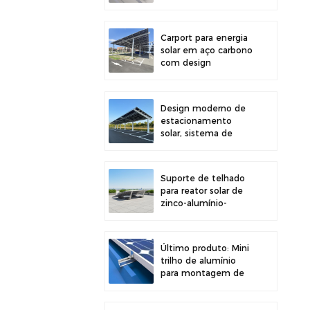
painéis solares em
telhados,
proporcionando maior
Carport para energia
estabilidade.
solar em aço carbono
com design
estrutural eficiente
para maior eficiência
solar.
Design moderno de
estacionamento
solar, sistema de
montagem para
garagem solar em
aço carbono de alta
Suporte de telhado
resistência.
para reator solar de
zinco-alumínio-
magnésio com
design moderno e
fácil instalação.
Último produto: Mini
trilho de alumínio
para montagem de
painéis solares em
telhados metálicos