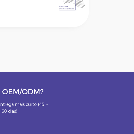
eto OEM/ODM?
ntrega mais curto (45 ~
60 dias)