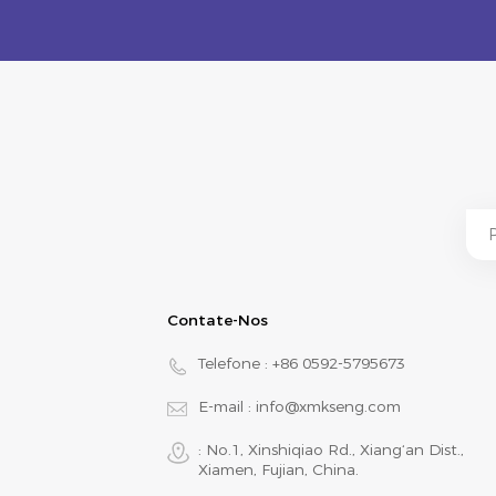
Contate-Nos
Telefone :
+86 0592-5795673
E-mail :
info@xmkseng.com
: No.1, Xinshiqiao Rd., Xiang‘an Dist.,
Xiamen, Fujian, China.