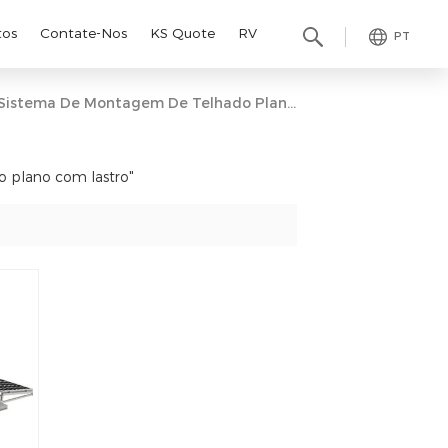
tos
Contate-Nos
KS Quote
RV
PT
Sistema De Montagem De Telhado Plano Com Lastro
o plano com lastro"