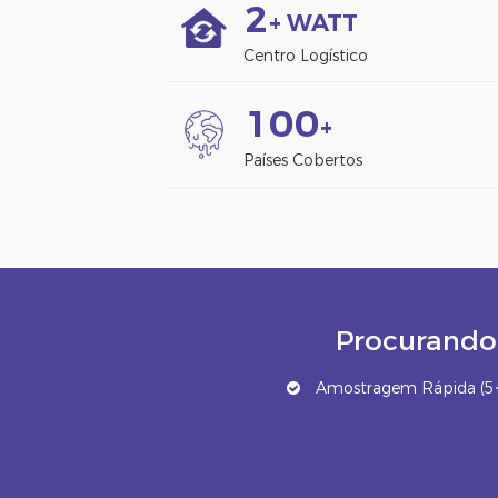
2
+ WATT
Centro Logístico
1
0
0
+
Países Cobertos
Procurando 
Amostragem Rápida (5~