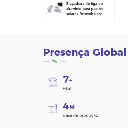
Braçadeira de liga de
alumínio para painéis
solares fotovoltaicos,
ideal para montagem
em cercas.
Presença Global
7
+
Filial
4
M
Base de produção