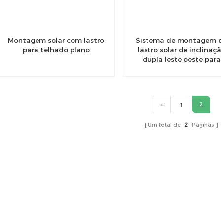
Montagem solar com lastro
Sistema de montagem 
para telhado plano
lastro solar de inclinaç
dupla leste oeste para
telhado plano
2
1
Um total de
2
Páginas