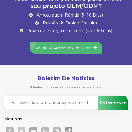
seu projeto OEM/ODM?
Amostragem Rápida (5~10 Dias)
Revisão de Design Gratuita
Prazo de entrega mais curto (45 ~ 60 dias)
OBTER ORÇAMENTO GRATUITO
Boletim De Notícias
Obtenha insights industriais e notícias Kseng aqui.
Siga-Nos