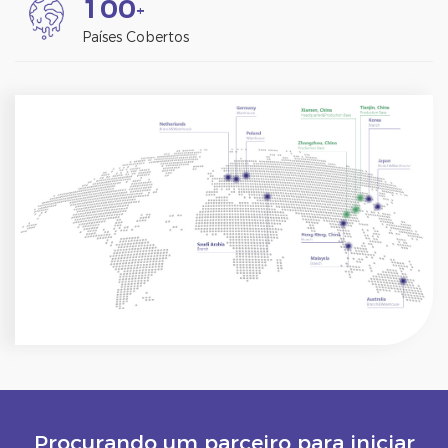
1
0
0
+
Países Cobertos
Procurando um parceiro para iniciar