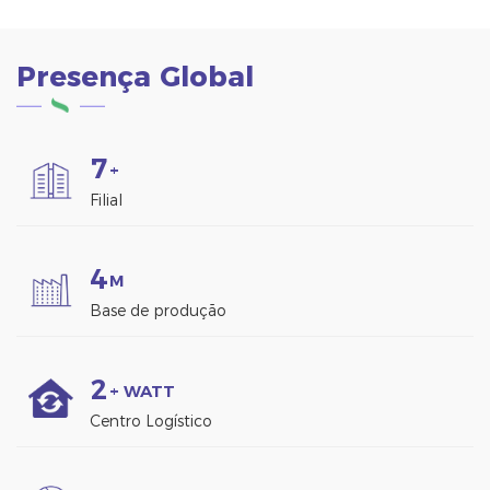
2:O clipe de braçadeira
especial pode oferecer
altura ajustável 3:
Presença Global
Instalação rápida e
simples, ajuste preciso
de altura para telhados
7
+
Filial
4
M
Base de produção
2
+ WATT
Centro Logístico