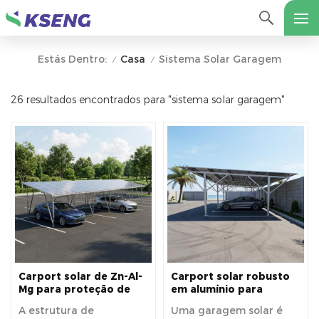
Casa
Sistema Solar Garagem
Estás Dentro:
/
/
26 resultados encontrados para "sistema solar garagem"
Carport solar de Zn-Al-
Carport solar robusto
Mg para proteção de
em alumínio para
estacionamento
energia solar eficiente e
A estrutura de
Uma garagem solar é
externo e geração de
proteção do veículo.