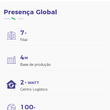
Presença Global
7
+
Filial
4
M
Base de produção
2
+ WATT
Centro Logístico
1
0
0
+