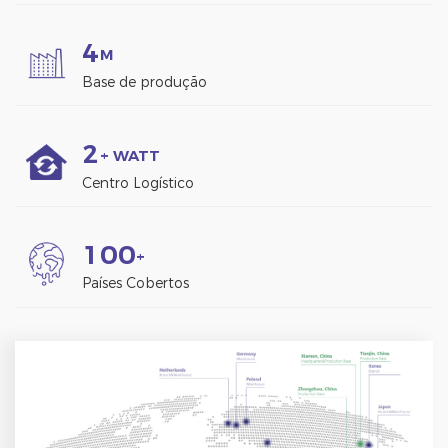
4
M
Base de produção
2
+ WATT
Centro Logístico
1
0
0
+
Países Cobertos