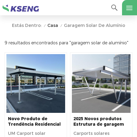
Casa
Garagem Solar De Alumínio
Estás Dentro:
/
/
9 resultados encontrados para "garagem solar de alumínio"
Novo Produto de
2025 Novos produtos
Trendência Residencial
Estrutura de garagem
Alumínio Solar Carport
solar de alumínio com
UM Carport solar
Carports solares
com baixa manutenção
tratamento