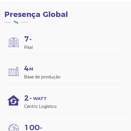
Presença Global
7
+
Filial
4
M
Base de produção
2
+ WATT
Centro Logístico
1
0
0
+