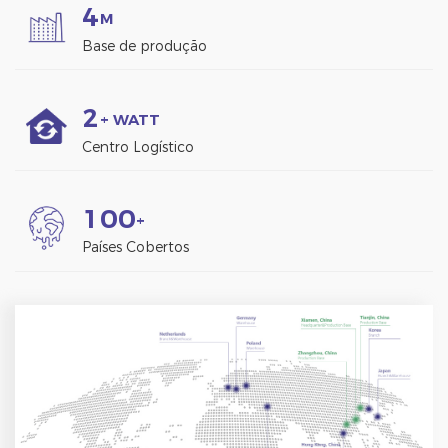
4
M
Base de produção
2
+ WATT
Centro Logístico
1
0
0
+
Países Cobertos