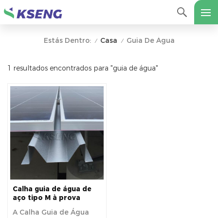
Casa
Guia De Água
Estás Dentro:
/
/
1 resultados encontrados para "guia de água"
Calha guia de água de
aço tipo M à prova
d'água para BIPV,
A Calha Guia de Água
fornecimento direto da