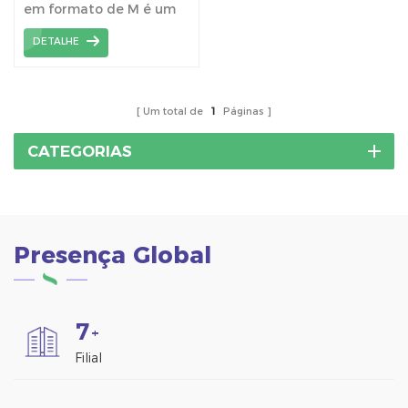
em formato de M é um
fábrica
componente de
DETALHE
drenagem
especialmente
projetado. Sua estrutura
em formato de M
Um total de
1
Páginas
canaliza a água com
eficácia, evitando o
CATEGORIAS
acúmulo e garantindo
um escoamento suave.
Presença Global
7
+
Filial