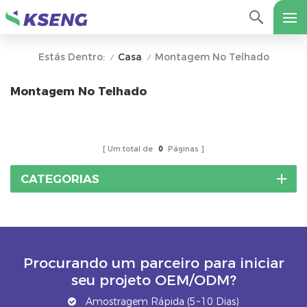
Casa
Montagem No Telhado
Estás Dentro:
/
/
Montagem No Telhado
Um total de
0
Páginas
CATEGORIAS
Procurando um parceiro para iniciar
seu projeto OEM/ODM?
Amostragem Rápida (5~10 Dias)