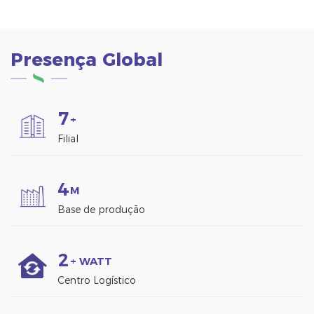
Presença Global
7
+
Filial
4
M
Base de produção
2
+ WATT
Centro Logístico