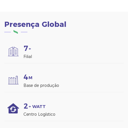
Presença Global
7
+
Filial
4
M
Base de produção
2
+ WATT
Centro Logístico