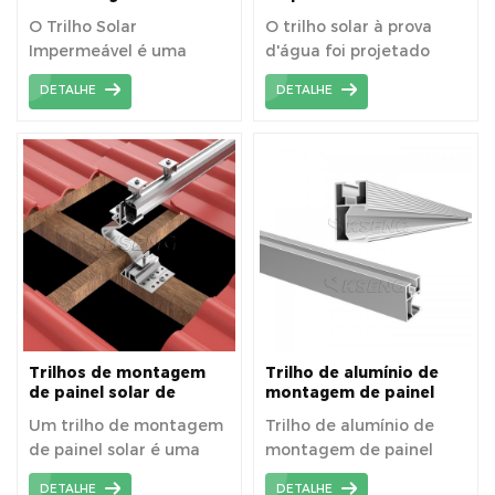
prova d'água para
alumínio preto à prova
O Trilho Solar
O trilho solar à prova
garagem fotovoltaica
d'água para diversas
Impermeável é uma
d'água foi projetado
aplicações de garagem
solar
solução de montagem
para fornecer uma
DETALHE
DETALHE
de alto desempenho que
solução de montagem
protege os painéis
segura e estável para
solares da umidade,
painéis solares. Sua
aumentando sua
característica à prova
durabilidade e
d'água garante
confiabilidade. Possui
durabilidade e
um design elegante e é
confiabilidade em
feito de materiais de
diversas condições
alta qualidade que
climáticas, protegendo o
resistem à corrosão e à
sistema solar da
exposição aos raios UV.
umidade e aprimorando
Este sistema de trilhos é
o desempenho a longo
Trilhos de montagem
Trilho de alumínio de
fácil de instalar, requer
prazo.
de painel solar de
montagem de painel
alumínio com design
solar de instalação
manutenção mínima e
Um trilho de montagem
Trilho de alumínio de
mais recente Kseng
rápida para sistema de
garante um
de painel solar é uma
montagem de painel
montagem de telhado
desempenho estável em
solar
estrutura de suporte
solar de instalação
diversas condições
DETALHE
DETALHE