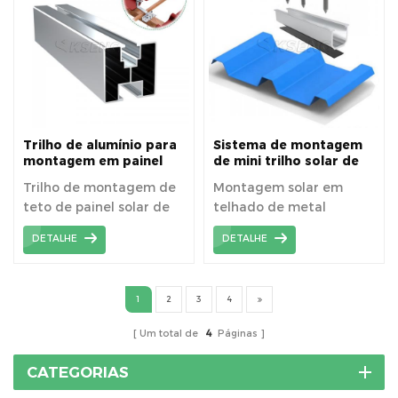
boa qualidade com
preço econômico de
trilhos solares. 3. Os
trilhos solares são muito
adequados para
instalação em telhados
de metal. 4. Muitas
soluções para atender
Trilho de alumínio para
Sistema de montagem
aos diferentes requisitos
montagem em painel
de mini trilho solar de
solar para sistema de
telhado de metal
dos clientes. 5.
Trilho de montagem de
Montagem solar em
montagem em telhado
Isolamento de alta
teto de painel solar de
telhado de metal
fotovoltaico
resistência, anti-UV e de
alumínio para
trapezoidal rack solar
alta frequência. 6.
DETALHE
DETALHE
montagem em suporte
em telhado de metal
Anticorrosivo, resistência
fotovoltaico
sistema de montagem
química e resistência às
em mini trilho solar
intempéries.
1
2
3
4
Um total de
4
Páginas
CATEGORIAS