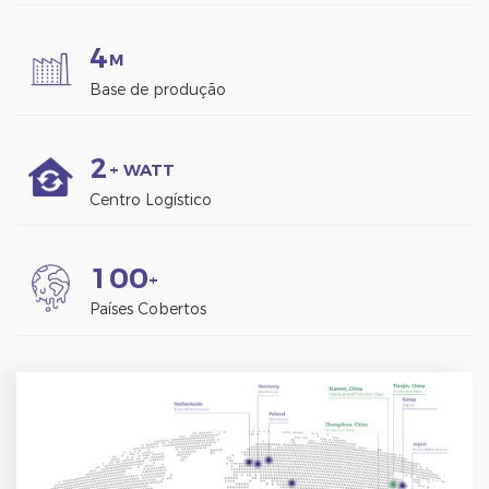
4
M
Base de produção
2
+ WATT
Centro Logístico
1
0
0
+
Países Cobertos