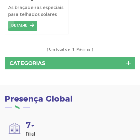
RF0027 para telhado de
As braçadeiras especiais
metal especial
para telhados solares
fixam os painéis solares
DETALHE
diretamente em
telhados de metal com
costura vertical sem
perfurar.
Um total de
1
Páginas
CATEGORIAS
Presença Global
7
+
Filial