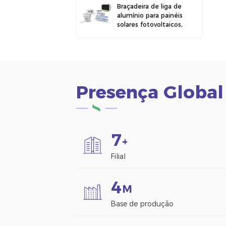
Braçadeira de liga de
alumínio para painéis
solares fotovoltaicos,
ideal para montagem
em cercas.
Presença Global
7
+
Filial
4
M
Base de produção