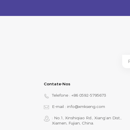
Contate-Nos
Telefone :
+86 0592-5795673
E-mail :
info@xmkseng.com
: No.1, Xinshiqiao Rd., Xiang‘an Dist.,
Xiamen, Fujian, China.