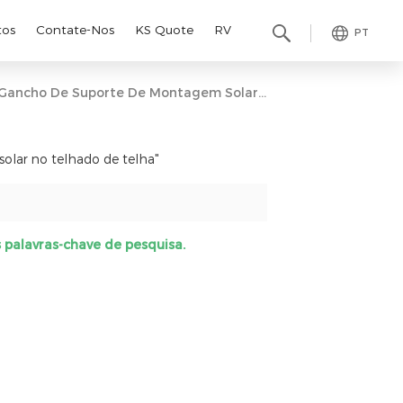
tos
Contate-Nos
KS Quote
RV
PT
Gancho De Suporte De Montagem Solar No Telhado De Telha
olar no telhado de telha"
s palavras-chave de pesquisa.