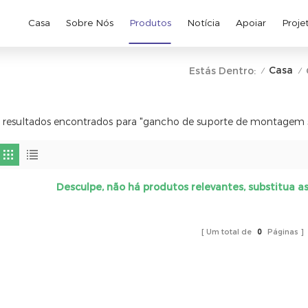
Casa
Sobre Nós
Produtos
Notícia
Apoiar
Proje
Casa
Estás Dentro:
/
/
 resultados encontrados para "gancho de suporte de montagem s
Desculpe, não há produtos relevantes, substitua a
Um total de
0
Páginas