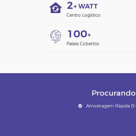
2
+ WATT
Centro Logístico
1
0
0
+
Países Cobertos
Procurando 
Amostragem Rápida (5~