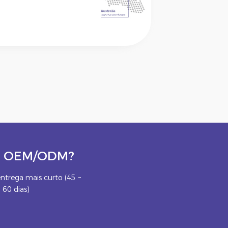
eto OEM/ODM?
ntrega mais curto (45 ~
60 dias)