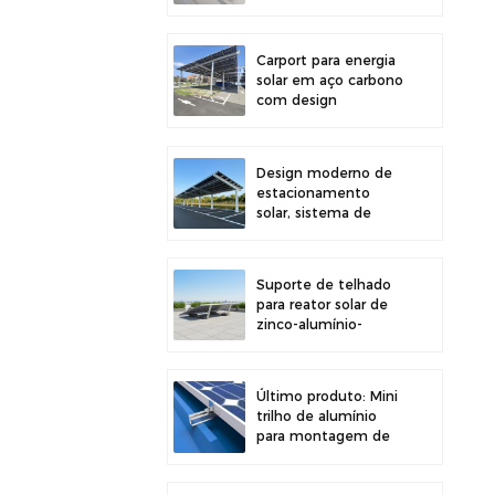
painéis solares em
telhados,
proporcionando maior
Carport para energia
estabilidade.
solar em aço carbono
com design
estrutural eficiente
para maior eficiência
solar.
Design moderno de
estacionamento
solar, sistema de
montagem para
garagem solar em
aço carbono de alta
Suporte de telhado
resistência.
para reator solar de
zinco-alumínio-
magnésio com
design moderno e
fácil instalação.
Último produto: Mini
trilho de alumínio
para montagem de
painéis solares em
telhados metálicos