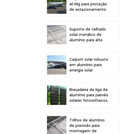
Al-Mg para proteção
de estacionamento
externo e geração de
energia solar
Suporte de telhado
solar metálico de
alumínio para alta
durabilidade e
instalação segura de
painéis
Carport solar robusto
em alumínio para
energia solar
eficiente e proteção
do veículo.
Braçadeira de liga de
alumínio para painéis
solares fotovoltaicos,
ideal para montagem
em cercas.
Trilhos de alumínio
de precisão para
montagem de