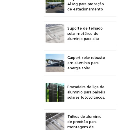
Al-Mg para proteção
de estacionamento
externo e geração de
energia solar
Suporte de telhado
solar metálico de
alumínio para alta
durabilidade e
instalação segura de
painéis
Carport solar robusto
em alumínio para
energia solar
eficiente e proteção
do veículo.
Braçadeira de liga de
alumínio para painéis
solares fotovoltaicos,
ideal para montagem
em cercas.
Trilhos de alumínio
de precisão para
montagem de