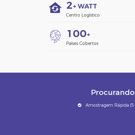
2
+ WATT
Centro Logístico
1
0
0
+
Países Cobertos
Procurando 
Amostragem Rápida (5~