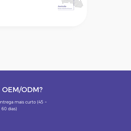
eto OEM/ODM?
ntrega mais curto (45 ~
60 dias)