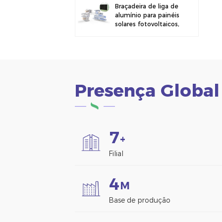
Braçadeira de liga de
alumínio para painéis
solares fotovoltaicos,
ideal para montagem
em cercas.
Presença Global
7
+
Filial
4
M
Base de produção