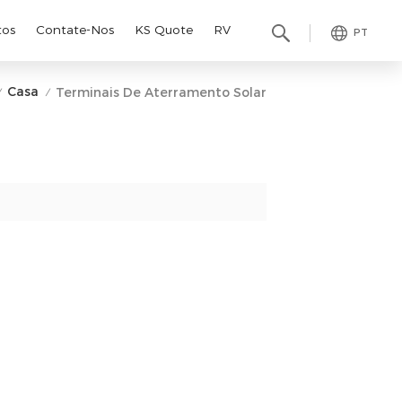
tos
Contate-Nos
KS Quote
RV
PT
Casa
Terminais De Aterramento Solar
/