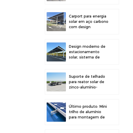
painéis solares em
telhados,
proporcionando maior
Carport para energia
estabilidade.
solar em aço carbono
com design
estrutural eficiente
para maior eficiência
solar.
Design moderno de
estacionamento
solar, sistema de
montagem para
garagem solar em
aço carbono de alta
Suporte de telhado
resistência.
para reator solar de
zinco-alumínio-
magnésio com
design moderno e
fácil instalação.
Último produto: Mini
trilho de alumínio
para montagem de
painéis solares em
telhados metálicos