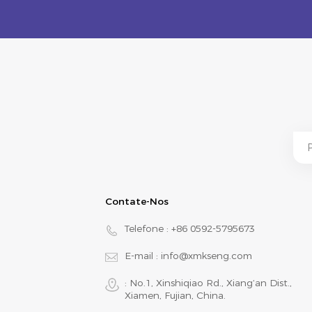
Contate-Nos
Telefone :
+86 0592-5795673
E-mail :
info@xmkseng.com
: No.1, Xinshiqiao Rd., Xiang‘an Dist.,
Xiamen, Fujian, China.