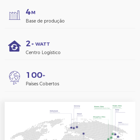
4
M
Base de produção
2
+ WATT
Centro Logístico
1
0
0
+
Países Cobertos