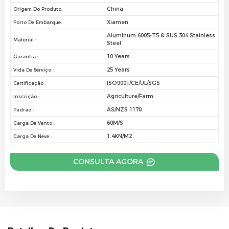
China
Origem Do Produto:
Xiamen
Porto De Embarque:
Aluminum 6005-T5 & SUS 304 Stainless
Material :
Steel
10 Years
Garantia :
25 Years
Vida De Serviço :
ISO9001/CE/UL/SGS
Certificação :
Agriculture/Farm
Inscrição :
AS/NZS 1170
Padrão :
60M/S
Carga De Vento :
1.4KN/M2
Carga De Neve :
CONSULTA AGORA