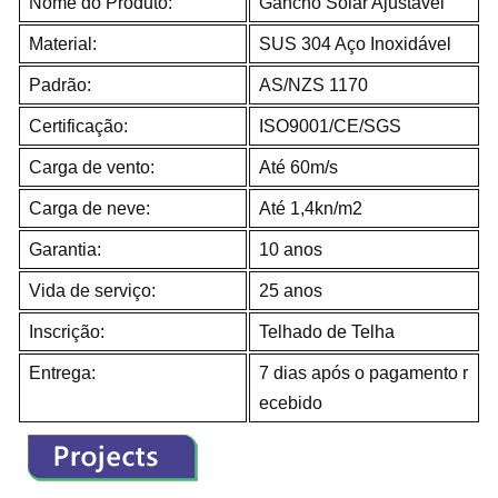
Nome do Produto:
Gancho Solar Ajustável
Material:
SUS 304 Aço Inoxidável
Padrão:
AS/NZS 1170
Certificação:
ISO9001/CE/SGS
Carga de vento:
Até 60m/s
Carga de neve:
Até 1,4kn/m2
Garantia:
10 anos
Vida de serviço:
25 anos
Inscrição:
Telhado de Telha
Entrega:
7 dias após o pagamento r
ecebido