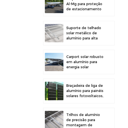
Al-Mg para proteção
de estacionamento
externo e geração de
energia solar
Suporte de telhado
solar metálico de
alumínio para alta
durabilidade e
instalação segura de
painéis
Carport solar robusto
em alumínio para
energia solar
eficiente e proteção
do veículo.
Braçadeira de liga de
alumínio para painéis
solares fotovoltaicos,
ideal para montagem
em cercas.
Trilhos de alumínio
de precisão para
montagem de