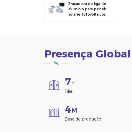
Braçadeira de liga de
alumínio para painéis
solares fotovoltaicos,
ideal para montagem
em cercas.
Presença Global
7
+
Filial
4
M
Base de produção