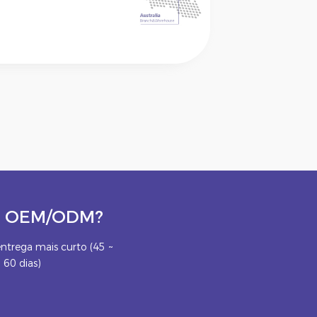
eto OEM/ODM?
ntrega mais curto (45 ~
60 dias)