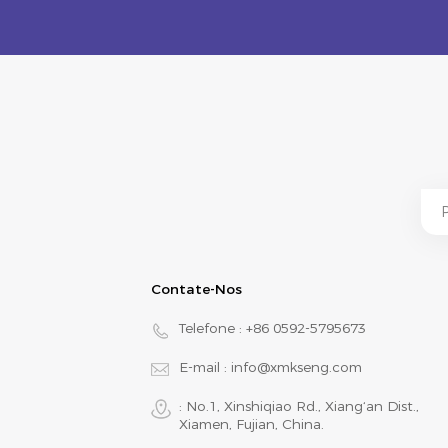
Contate-Nos
Telefone :
+86 0592-5795673
E-mail :
info@xmkseng.com
: No.1, Xinshiqiao Rd., Xiang‘an Dist.,
Xiamen, Fujian, China.