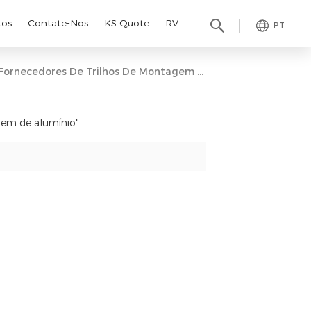
tos
Contate-Nos
KS Quote
RV
PT
Fornecedores De Trilhos De Montagem De Alumínio
gem de alumínio"