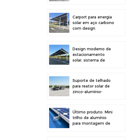
painéis solares em
telhados,
proporcionando maior
Carport para energia
estabilidade.
solar em aço carbono
com design
estrutural eficiente
para maior eficiência
solar.
Design moderno de
estacionamento
solar, sistema de
montagem para
garagem solar em
aço carbono de alta
Suporte de telhado
resistência.
para reator solar de
zinco-alumínio-
magnésio com
design moderno e
fácil instalação.
Último produto: Mini
trilho de alumínio
para montagem de
painéis solares em
telhados metálicos