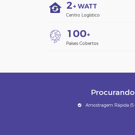
2
+ WATT
Centro Logístico
1
0
0
+
Países Cobertos
Procurando 
Amostragem Rápida (5~