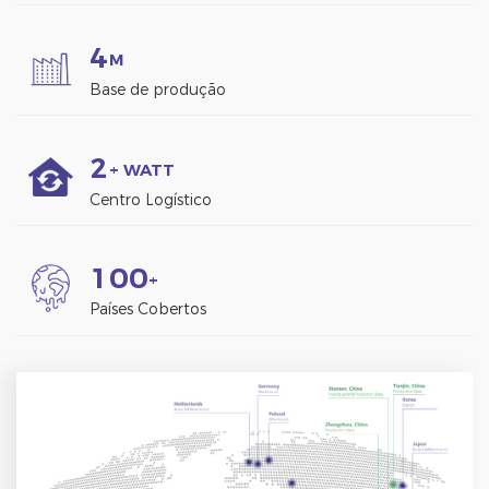
4
M
Base de produção
2
+ WATT
Centro Logístico
1
0
0
+
Países Cobertos