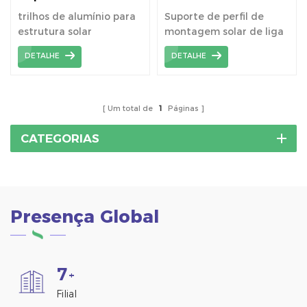
alumínio R012
de liga de alumínio
trilhos de alumínio para
Suporte de perfil de
estrutura solar
montagem solar de liga
de alumínio 6005-T5—
DETALHE
DETALHE
trilhos Pv.
Um total de
1
Páginas
CATEGORIAS
Presença Global
7
+
Filial