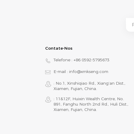
Contate-Nos
Telefone :
+86 0592-5795673
E-mail :
info@xmkseng.com
: No.1, Xinshiqiao Rd., Xiang‘an Dist.,
Xiamen, Fujian, China.
: 11&12F, Huixin Wealth Centre, No.
891, Fanghu North 2nd Rd., Huli Dist.,
Xiamen, Fujian, China.