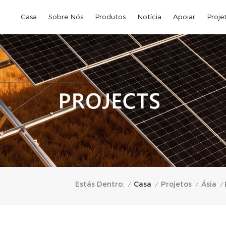
Casa
Sobre Nós
Produtos
Notícia
Apoiar
Proje
Casa
Estás Dentro:
Projetos
Ásia
/
/
/
/