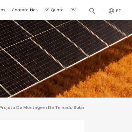
tos
Contate-Nos
KS Quote
RV
PT
Projeto De Montagem De Telhado Solar De 422,75 KW Na Coreia