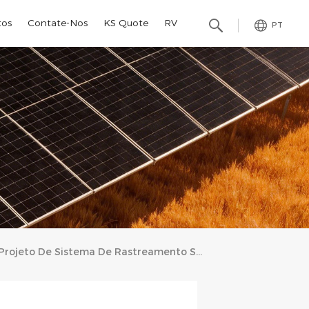
tos
Contate-Nos
KS Quote
RV
PT
Projeto De Sistema De Rastreamento Solar De 1,2 MW Na Itália