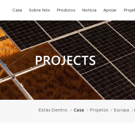
Casa
Sobre Nós
Produtos
Notícia
Apoiar
Proje
Casa
Estás Dentro:
Projetos
Europa
/
/
/
/