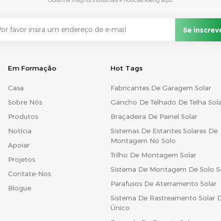
Obtenha insights industriais e notícias Kseng aqui.
Em Formação
Hot Tags
Casa
Fabricantes De Garagem Solar
Sobre Nós
Gancho De Telhado De Telha Sola
Produtos
Braçadeira De Painel Solar
Notícia
Sistemas De Estantes Solares De
Montagem No Solo
Apoiar
Trilho De Montagem Solar
Projetos
Sistema De Montagem De Solo S
Contate-Nos
Parafusos De Aterramento Solar
Blogue
Sistema De Rastreamento Solar D
Único