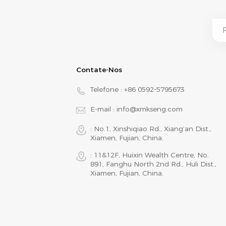
Contate-Nos
Telefone :
+86 0592-5795673
E-mail :
info@xmkseng.com
: No.1, Xinshiqiao Rd., Xiang‘an Dist.,
Xiamen, Fujian, China.
: 11&12F, Huixin Wealth Centre, No.
891, Fanghu North 2nd Rd., Huli Dist.,
Xiamen, Fujian, China.