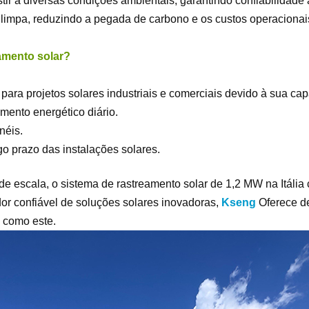
stir a diversas condições ambientais, garantindo confiabilidade 
 limpa, reduzindo a pegada de carbono e os custos operacionai
amento solar?
 para projetos solares industriais e comerciais devido à sua ca
imento energético diário.
néis.
go prazo das instalações solares.
nde escala, o sistema de rastreamento solar de 1,2 MW na Itália 
or confiável de soluções solares inovadoras,
Kseng
Oferece d
s como este.